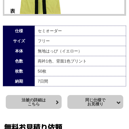
仕様
セミオーダー
サイズ
フリー
本体
無地はっぴ（イエロー）
色数
両衿1色、背面1色プリント
枚数
50枚
納期
7日間
法被の詳細は
同じ仕様で
こちら
お見積り