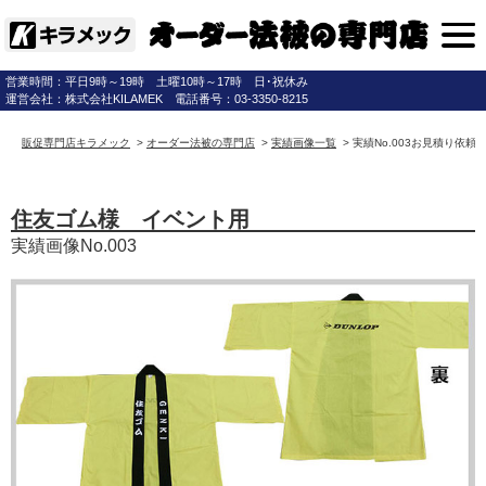
営業時間：平日9時～19時 土曜10時～17時 日･祝休み
運営会社：株式会社KILAMEK 電話番号：03-3350-8215
販促専門店キラメック
>
オーダー法被の専門店
>
実績画像一覧
>
実績No.003お見積り依頼(
住友ゴム様 イベント用
実績画像No.003