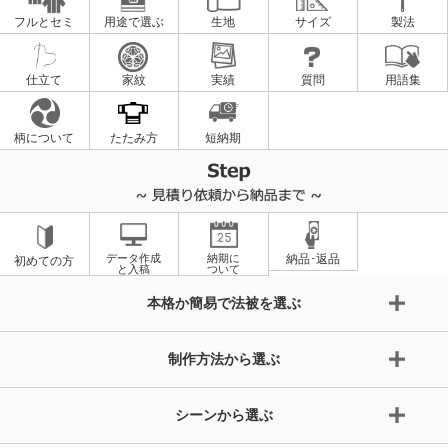
フルとセミ
用途で選ぶ
生地
サイズ
製法
仕立て
家紋
実績
質問
用語集
柄について
たたみ方
短納期
データ作成
納期に
納品･返品
初めての方
と入稿
ついて
本格か簡易で法被を選ぶ
制作方法から選ぶ
シーンから選ぶ