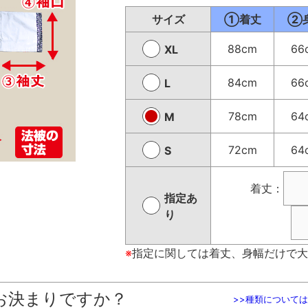
サイズ
①着丈
②
88cm
66
XL
84cm
66
L
78cm
64
M
72cm
64
S
着丈：
指定あ
り
※
指定に関しては着丈、身幅だけで大
お決まりですか？
>>種類について