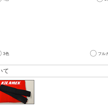
3色
フル
いて