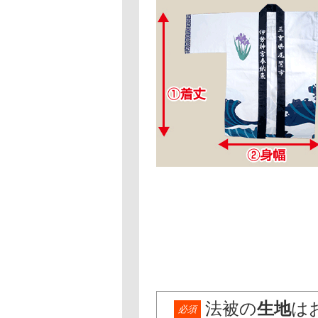
法被の
生地
は
必須