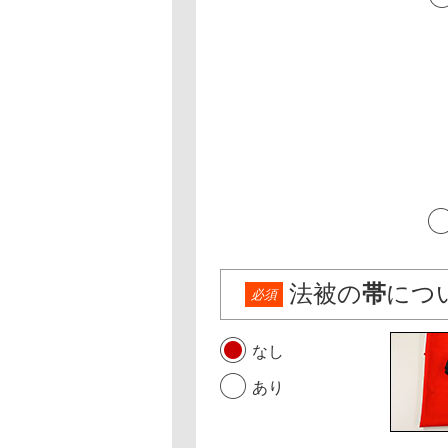
法被の
帯
につ
必須
なし
あり