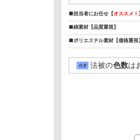
■担当者にお任せ【
オススメ！
■綿素材【品質重視】
■ポリエステル素材【価格重視
法被の
色数
は
任意