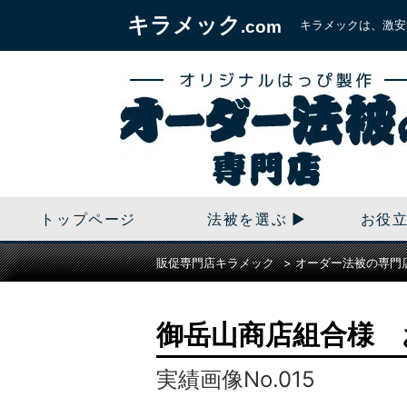
キラメック
キラメックは、激安
.com
トップページ
法被を選ぶ
お役
販促専門店キラメック
>
オーダー法被の専門
御岳山商店組合様 
実績画像No.015