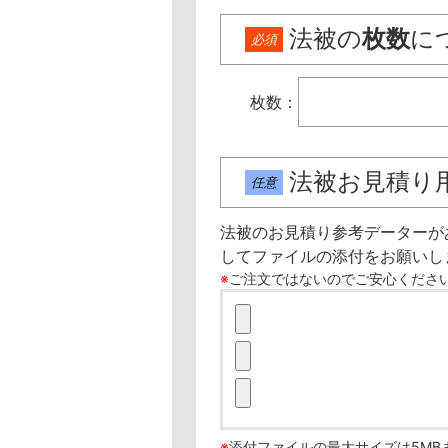
法被の
枚数
に
必須
枚数：
法被お見積り
任意
法被のお見積り参考データーが
してファイルの添付をお願いし
※
ご注文ではないのでご安心くださ
※
添付ファイルの最大サイズは5M