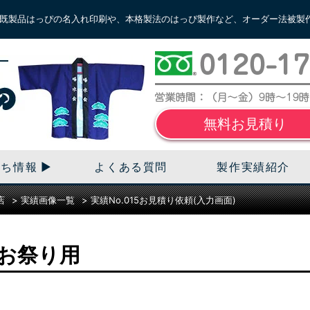
既製品はっぴの名入れ印刷や、本格製法のはっぴ製作など、オーダー法被製
無料お見積り
立ち情報
よくある質問
製作実績紹介
店
>
実績画像一覧
>
実績No.015お見積り依頼(入力画面)
お祭り用