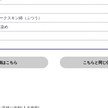
ー
ャークスキン綿（ふつう）
応染め
細はこちら
こちらと同じ
お見積り依頼(入力画面)