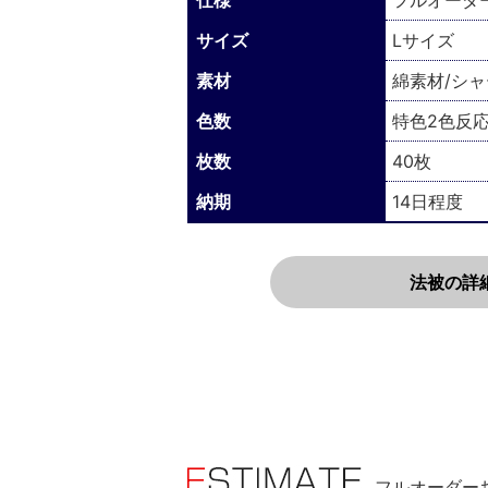
仕様
フルオーダ
サイズ
Lサイズ
素材
綿素材/シ
色数
特色2色反
枚数
40枚
納期
14日程度
法被の詳
フルオーダー