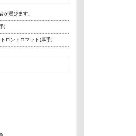
者が選びます。
手)
テトロントロマット(厚手)
色