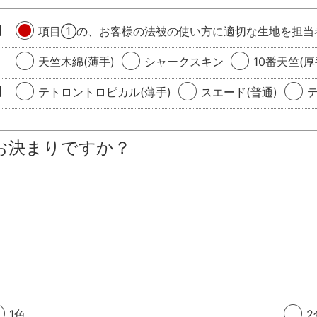
】
項目①の、お客様の法被の使い方に適切な生地を担当
天竺木綿(薄手)
シャークスキン
10番天竺(厚
】
テトロントロピカル(薄手)
スエード(普通)
お決まりですか？
1色
2