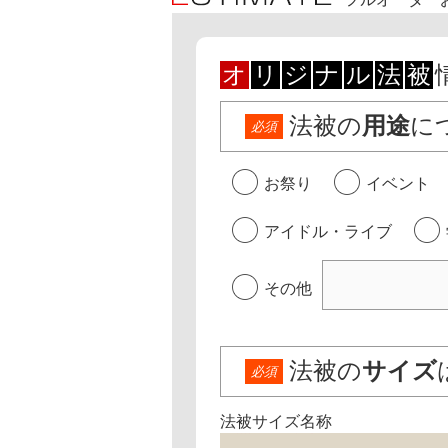
オ
リ
ジ
ナ
ル
法
被
法被の
用途
に
必須
お祭り
イベント
アイドル・ライブ
その他
法被の
サイズ
必須
法被サイズ名称