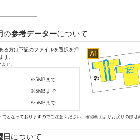
用の
参考データー
について
ある方は下記のファイルを選択を押
ます。
いませ。
※5MBまで
※5MBまで
※5MBまで
Bまでとなっておりますのでご注意ください。確認画面よりお戻りの際は
望日
について