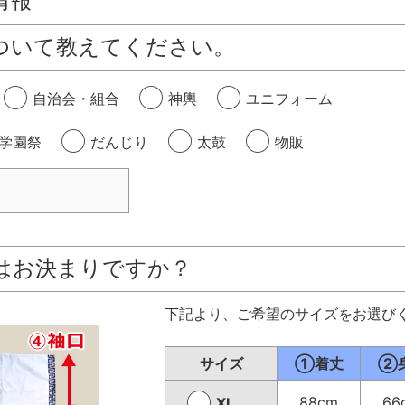
情報
ついて教えてください。
自治会・組合
神輿
ユニフォーム
学園祭
だんじり
太鼓
物販
はお決まりですか？
下記より、ご希望のサイズをお選び
サイズ
①着丈
②
88cm
66
XL