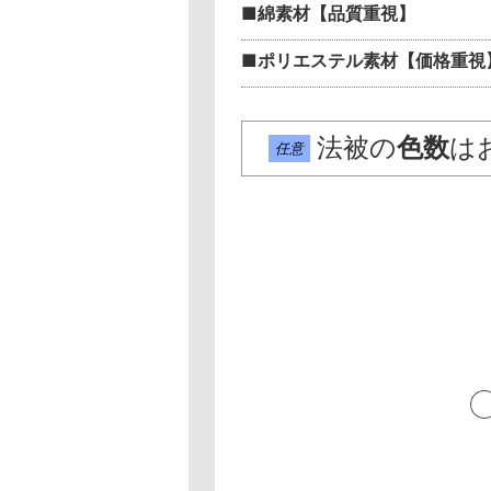
■綿素材【品質重視】
■ポリエステル素材【価格重視
法被の
色数
は
任意