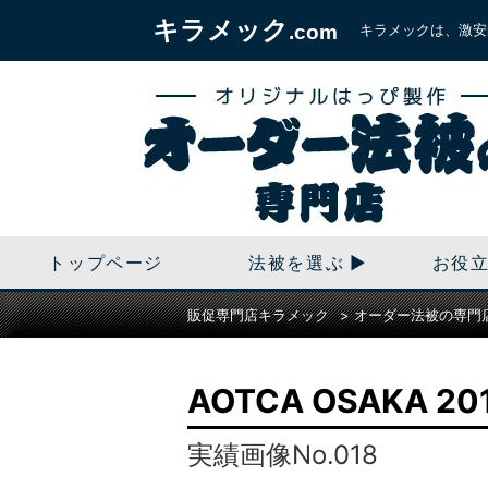
キラメック
キラメックは、激安
.com
トップページ
法被を選ぶ
お役
販促専門店キラメック
>
オーダー法被の専門
AOTCA OSAKA
実績画像No.018