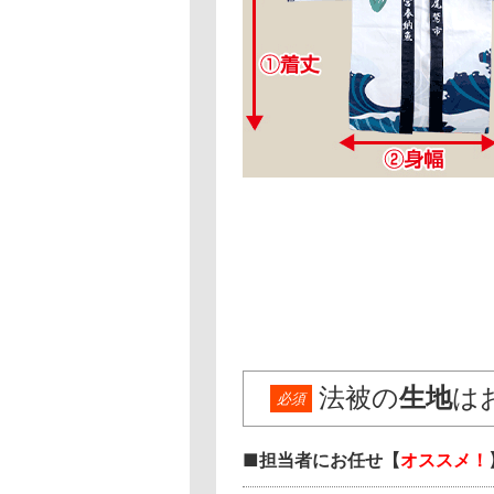
法被の
生地
は
必須
■担当者にお任せ【
オススメ！