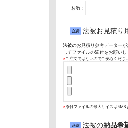
枚数：
法被お見積り
任意
法被のお見積り参考データーが
してファイルの添付をお願いし
※
ご注文ではないのでご安心くださ
※
添付ファイルの最大サイズは5M
法被の
納品希
任意