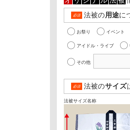
オ
リ
ジ
ナ
ル
法
被
法被の
用途
に
必須
お祭り
イベント
アイドル・ライブ
その他
法被の
サイズ
必須
法被サイズ名称