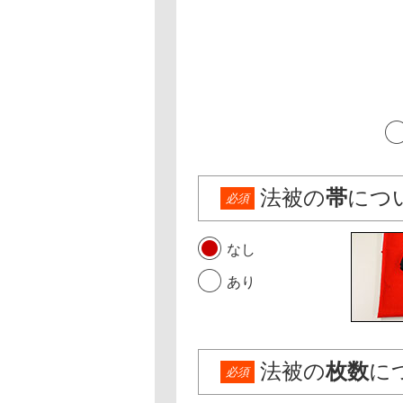
法被の
帯
につ
必須
なし
あり
法被の
枚数
に
必須