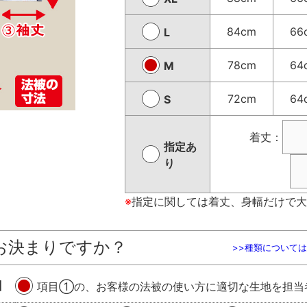
84cm
66
L
78cm
64
M
72cm
64
S
着丈：
指定あ
り
※
指定に関しては着丈、身幅だけで大
お決まりですか？
>>種類について
】
項目①の、お客様の法被の使い方に適切な生地を担当