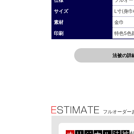
仕様
フルオー
サイズ
L寸(身巾
素材
金巾
印刷
特色5色
法被の詳
フルオーダー