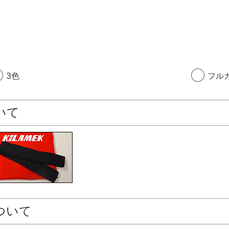
3色
フル
いて
ついて