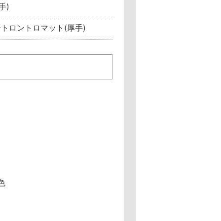
手)
テトロントロマット(厚手)
色