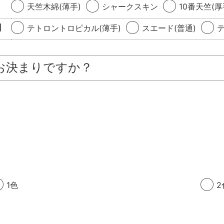
天竺木綿(薄手)
シャークスキン
10番天竺(厚
】
テトロントロピカル(薄手)
スエード(普通)
お決まりですか？
1色
2