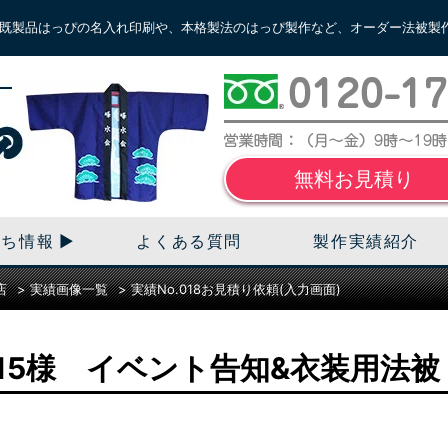
既製品はっぴの名入れ印刷や、本格製法のはっぴ製作など、オーダー法被製
無料お見積り
立ち情報
よくある質問
製作実績紹介
店
>
実績画像一覧
>
実績No.018お見積り依頼(入力画面)
 2015様 イベント告知&衣装用法被