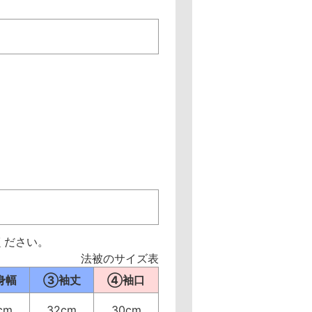
ください。
法被のサイズ表
身幅
③袖丈
④袖口
cm
32cm
30cm