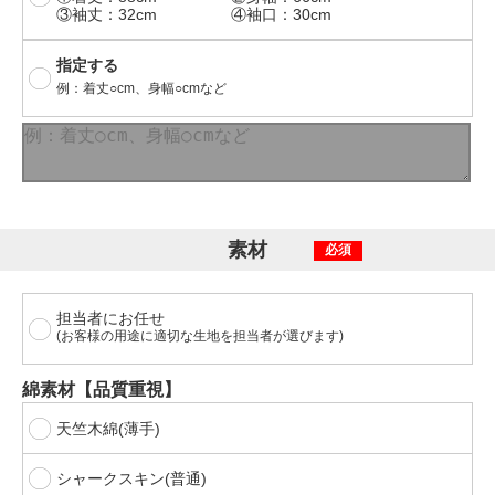
③袖丈：32cm
④袖口：30cm
指定する
例：着丈○cm、身幅○cmなど
素材
必須
担当者にお任せ
(お客様の用途に適切な生地を担当者が選びます)
綿素材【品質重視】
天竺木綿(薄手)
シャークスキン(普通)