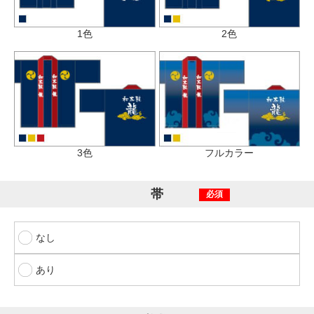
1色
2色
3色
フルカラー
帯
必須
なし
あり