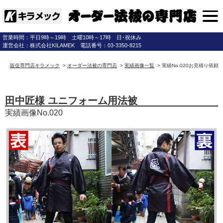
営業時間：平日9時～19時 土曜10時～17時 日･祝休み
運営会社：株式会社KILAMEK 電話番号：03-3350-8215
販促専門店キラメック
>
オーダー法被の専門店
>
実績画像一覧
>
実績No.020お見積り依頼(
田中匠様 ユニフォーム用法被
実績画像No.020