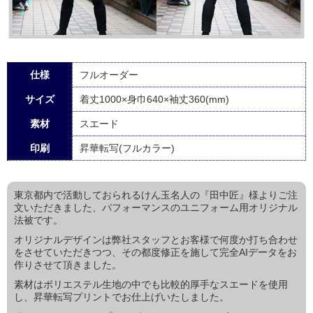
仕様
フルオーダー
サイズ
着丈1000×身巾640×袖丈360(mm)
素材
スエード
印刷
昇華転写(フルカラー)
東京都内で活動しておられるけん玉名人の『田中匠』様よりご注
文いただきました、パフォーマンスのユニフォーム用オリジナル
法被です。
オリジナルデザインは弊社スタッフとお客様で何度か打ち合わせ
をさせていただきつつ、その都度修正を施して完全AIデータをお
作りさせて頂きました。
素材はポリエステル生地の中でも比較的厚手なスエードを使用
し、昇華転写プリントでお仕上げいたしました。