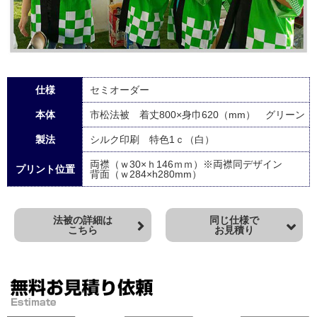
仕様
セミオーダー
本体
市松法被 着丈800×身巾620（mm） グリーン
製法
シルク印刷 特色1ｃ（白）
両襟（ｗ30×ｈ146ｍｍ）※両襟同デザイン
プリント位置
背面（ｗ284×h280mm）
法被の詳細は
同じ仕様で
こちら
お見積り