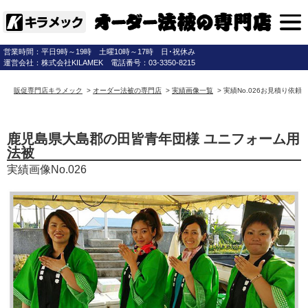
営業時間：平日9時～19時 土曜10時～17時 日･祝休み
運営会社：株式会社KILAMEK 電話番号：03-3350-8215
販促専門店キラメック
>
オーダー法被の専門店
>
実績画像一覧
>
実績No.026お見積り依頼(
鹿児島県大島郡の田皆青年団様 ユニフォーム用
法被
実績画像No.026