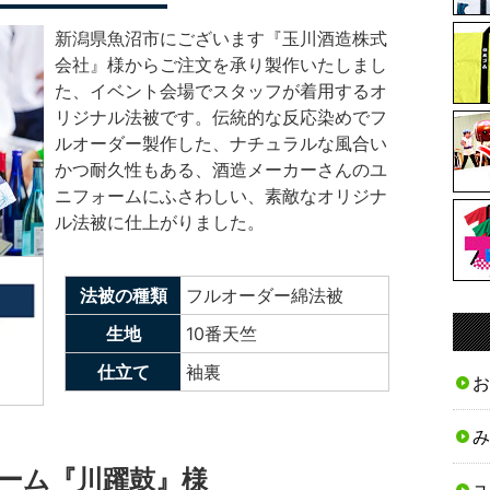
新潟県魚沼市にございます『玉川酒造株式
会社』様からご注文を承り製作いたしまし
た、イベント会場でスタッフが着用するオ
リジナル法被です。伝統的な反応染めでフ
ルオーダー製作した、ナチュラルな風合い
かつ耐久性もある、酒造メーカーさんのユ
ニフォームにふさわしい、素敵なオリジナ
ル法被に仕上がりました。
法被の種類
フルオーダー綿法被
生地
10番天竺
仕立て
袖裏
お
み
ーム『川躍鼓』様