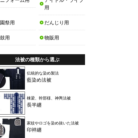
ニフォーム用
アイドル・ライブ
用
園祭用
だんじり用
鼓用
物販用
法被の種類から選ぶ
伝統的な染め製法
藍染め法被
棟梁、幹部様、神輿法被
長半纏
家紋やロゴを染め抜いた法被
印袢纏