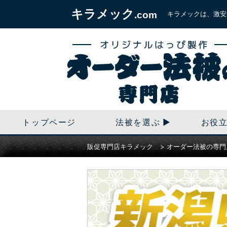
キラメック
キラメックは、激安
.com
トップページ
法被を選ぶ
お役
販促専門店キラメック
>
オーダー法被の専門