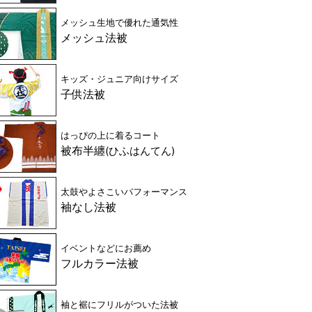
メッシュ生地で優れた通気性
メッシュ法被
キッズ・ジュニア向けサイズ
子供法被
はっぴの上に着るコート
被布半纏
(ひふはんてん)
太鼓やよさこいパフォーマンス
草神社
東大阪市
大阪府
袖なし法被
『ひょうたん山夢街道まつり』
『吉見櫓青曳会』様
ー
セミオーダー
フルオーダー
種類：
種類：
カラー法被
綿法被
イベントなどにお薦め
クスキ
綿
綿（シャークスキ
生地：
生地：
フルカラー法被
ン）
通常
仕立て：
衿紐付き・肩裏晒
仕立て：
し・鉄砲袖
袖と裾にフリルがついた法被