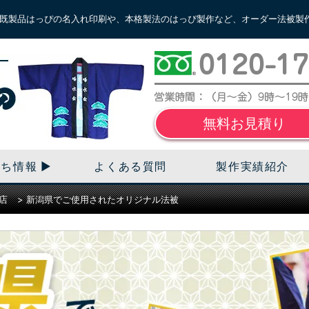
既製品はっぴの名入れ印刷や、本格製法のはっぴ製作など、オーダー法被製
無料お見積り
立ち情報
よくある質問
製作実績紹介
店
>
新潟県でご使用されたオリジナル法被