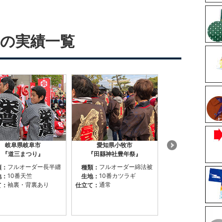
の実績一覧
岐阜県岐阜市
愛知県小牧市
東京都台東区 浅
『道三まつり』
『田縣神社豊年祭』
『三社祭』
フルオーダー長半纏
フルオーダー綿法被
フルオーダ
類：
種類：
種類：
綿法被
10番天竺
10番カツラギ
地：
生地：
綿（シャー
生地：
袖裏・背裏あり
通常
て：
仕立て：
ン）
背当て付き
仕立て：