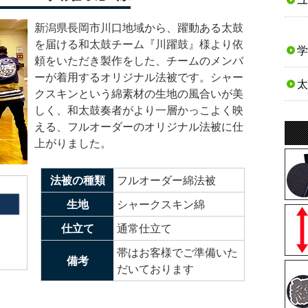
ユ
新潟県長岡市川口地域から、躍動ある太鼓
を届ける和太鼓チーム『川躍鼓』様より依
学
頼をいただき製作をした、チームのメンバ
ーが着用するオリジナル法被です。シャー
太
クスキンという綿素材の生地の風合いが美
しく、和太鼓奏者がより一層かっこよく映
える、フルオーダーのオリジナル法被に仕
上がりました。
法被の種類
フルオーダー綿法被
生地
シャークスキン綿
仕立て
通常仕立て
帯はお客様でご準備いた
備考
だいております