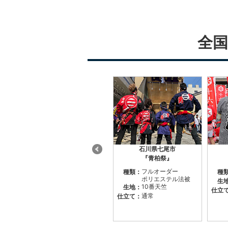
全国
群馬県渋川市
石川県七尾市
『山車まつり』
『青柏祭』
フルオーダー綿法被
フルオーダー
種類：
種類：
種
ポリエステル法被
被
綿（シャークスキ
生地：
生
10番天竺
ット
生地：
ン）
仕立
背当て付き
通常
仕立て：
仕立て：