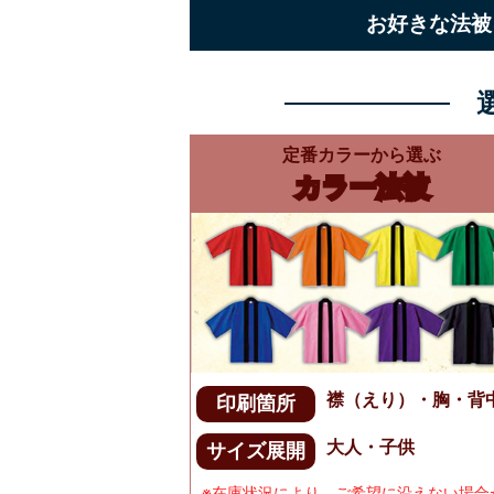
お好きな法被
定番カラーから選ぶ
カラー法被
襟（えり）・胸・背
印刷箇所
大人・子供
サイズ展開
※在庫状況により、ご希望に沿えない場合