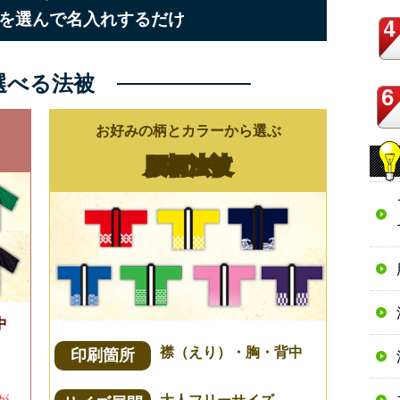
を選んで名入れするだけ
選べる法被
お好みの柄とカラーから選ぶ
腰柄法被
中
襟（えり）・胸・背中
印刷箇所
が
大人フリーサイズ