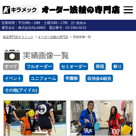
営業時間：平日9時～19時 土曜10時～17時 日･祝休み
運営会社：株式会社KILAMEK 電話番号：03-3350-8215
販促専門店キラメック
>
オーダー法被の専門店
> 実績画像一覧
すべて
フルオーダー
セミオーダー
再現
祭り
イベント
ユニフォーム
学園祭
自治会&組合
その他(アイドル)