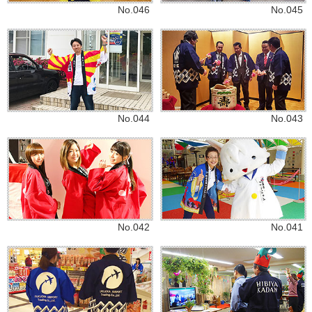
No.046
No.045
No.044
No.043
No.042
No.041