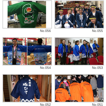
No.056
No.055
No.054
No.053
No.052
No.051