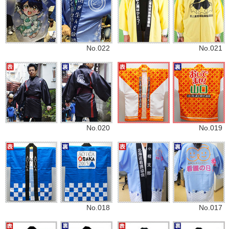
No.022
No.021
No.020
No.019
No.018
No.017