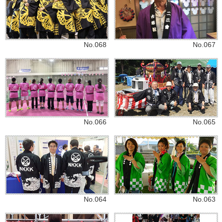
No.068
No.067
No.066
No.065
No.064
No.063